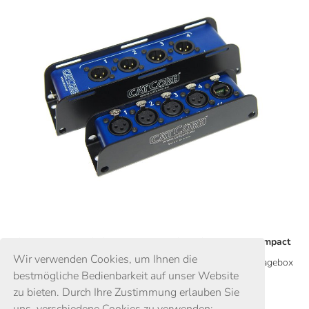
Milos Steeltruss Pin im Größenvergleich mit CatCore Compact
Wir verwenden Cookies, um Ihnen die
Größenvergleich zwischen einer CatCore SMS-Compact-Stagebox
bestmögliche Bedienbarkeit auf unser Website
und einem Trusspin
zu bieten. Durch Ihre Zustimmung erlauben Sie
z.B. für Milos QT QT Steeltruss
uns, verschiedene Cookies zu verwenden: