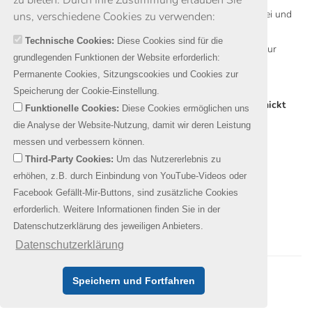
Ein/Ausgang über CatCore, Frontseitig zusätzlich Kanäle drei und
uns, verschiedene Cookies zu verwenden:
vier als XLR Ausgang für weitere Endstufen.
Technische Cookies:
Diese Cookies sind für die
Plug&Play vorverdrahtet mit XLR und Speakon-Leitungen zur
grundlegenden Funktionen der Website erforderlich:
Endstufe.
Permanente Cookies, Sitzungscookies und Cookies zur
Pinbelegung CatCore-Ports nach Standard AES72/3E.
Speicherung der Cookie-Einstellung.
Fragen zum Produkt? CatCore direkt bei uns kaufen? Schickt
Funktionelle Cookies:
Diese Cookies ermöglichen uns
uns gerne eine Mail an info@cat-core.de !
die Analyse der Website-Nutzung, damit wir deren Leistung
messen und verbessern können.
Third-Party Cookies:
Um das Nutzererlebnis zu
Die folgenden Ausführungen sind erhältlich:
erhöhen, z.B. durch Einbindung von YouTube-Videos oder
Facebook Gefällt-Mir-Buttons, sind zusätzliche Cookies
X2_LS
Stereo Anschlussfeld 1HE
erforderlich. Weitere Informationen finden Sie in der
Datenschutzerklärung des jeweiligen Anbieters.
Datenschutzerklärung
© 2026 - CatCore
Impressum
|
Copyright
|
Speichern und Fortfahren
Datenschutzerklärung
|
Facebook
|